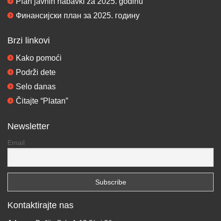
Plan javnih nabavki za 2025. godinu
Финансијски план за 2025. годину
Brzi linkovi
Kako pomoći
Podrži dete
Selo danas
Čitajte “Platan”
Newsletter
Email
Kontaktirajte nas