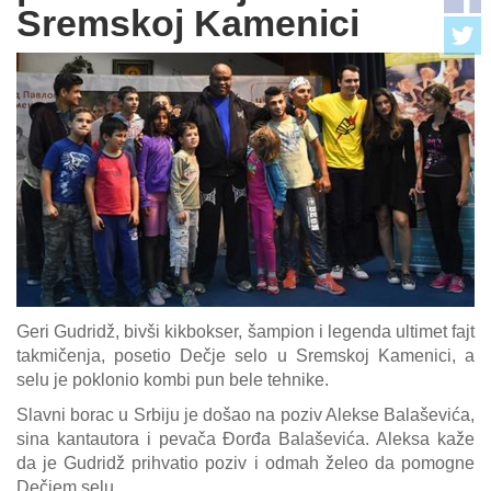
Sremskoj Kamenici
Galerija
Projekti
Prijatelji
Kontakt
Language
Geri Gudridž, bivši kikbokser, šampion i legenda ultimet fajt
takmičenja, posetio Dečje selo u Sremskoj Kamenici, a
selu je poklonio kombi pun bele tehnike.
Slavni borac u Srbiju je došao na poziv Alekse Balaševića,
sina kantautora i pevača Đorđa Balaševića. Aleksa kaže
da je Gudridž prihvatio poziv i odmah želeo da pomogne
Dečjem selu.