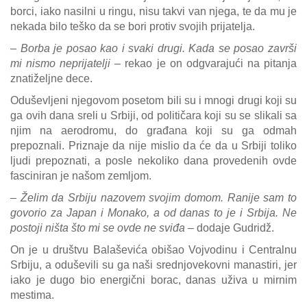
borci, iako nasilni u ringu, nisu takvi van njega, te da mu je
nekada bilo teško da se bori protiv svojih prijatelja.
– Borba je posao kao i svaki drugi. Kada se posao završi
mi nismo neprijatelji
– rekao je on odgvarajući na pitanja
znatiželjne dece.
Oduševljeni njegovom posetom bili su i mnogi drugi koji su
ga ovih dana sreli u Srbiji, od političara koji su se slikali sa
njim na aerodromu, do građana koji su ga odmah
prepoznali. Priznaje da nije mislio da će da u Srbiji toliko
ljudi prepoznati, a posle nekoliko dana provedenih ovde
fasciniran je našom zemljom.
– Želim da Srbiju nazovem svojim domom. Ranije sam to
govorio za Japan i Monako, a od danas to je i Srbija. Ne
postoji ništa što mi se ovde ne sviđa
– dodaje Gudridž.
On je u društvu Balaševića obišao Vojvodinu i Centralnu
Srbiju, a oduševili su ga naši srednjovekovni manastiri, jer
iako je dugo bio energični borac, danas uživa u mirnim
mestima.