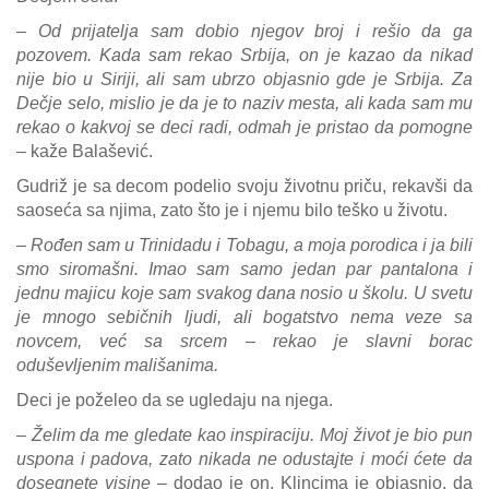
– Od prijatelja sam dobio njegov broj i rešio da ga
pozovem. Kada sam rekao Srbija, on je kazao da nikad
nije bio u Siriji, ali sam ubrzo objasnio gde je Srbija. Za
Dečje selo, mislio je da je to naziv mesta, ali kada sam mu
rekao o kakvoj se deci radi, odmah je pristao da pomogne
– kaže Balašević.
Gudriž je sa decom podelio svoju životnu priču, rekavši da
saoseća sa njima, zato što je i njemu bilo teško u životu.
– Rođen sam u Trinidadu i Tobagu, a moja porodica i ja bili
smo siromašni. Imao sam samo jedan par pantalona i
jednu majicu koje sam svakog dana nosio u školu. U svetu
je mnogo sebičnih ljudi, ali bogatstvo nema veze sa
novcem, već sa srcem – rekao je slavni borac
oduševljenim mališanima.
Deci je poželeo da se ugledaju na njega.
– Želim da me gledate kao inspiraciju. Moj život je bio pun
uspona i padova, zato nikada ne odustajte i moći ćete da
dosegnete visine
– dodao je on. Klincima je objasnio, da