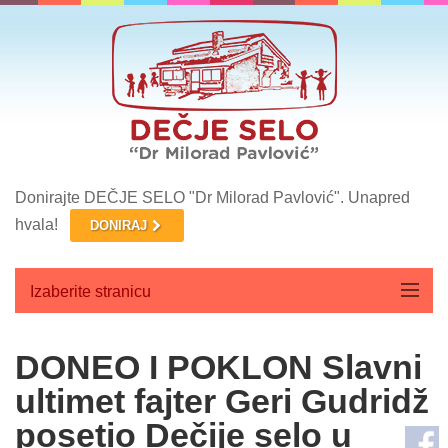
Donirajte DEČJE SELO "Dr Milorad Pavlović". Unapred
hvala!
DONIRAJ
Izaberite stranicu
Početna
DONEO I POKLON Slavni
O nama
ultimet fajter Geri Gudridž
posetio Dečije selo u
Aktuelnosti