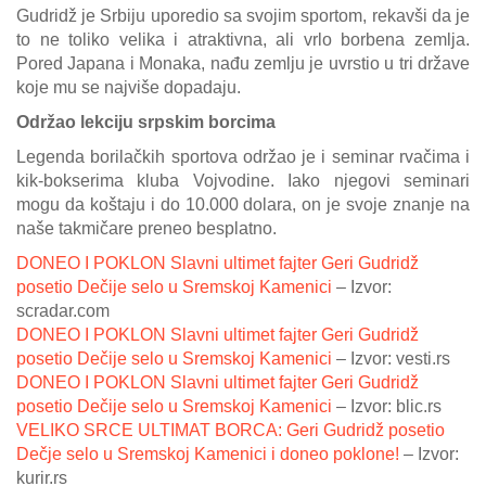
Gudridž je Srbiju uporedio sa svojim sportom, rekavši da je
to ne toliko velika i atraktivna, ali vrlo borbena zemlja.
Pored Japana i Monaka, nađu zemlju je uvrstio u tri države
koje mu se najviše dopadaju.
Održao lekciju srpskim borcima
Legenda borilačkih sportova održao je i seminar rvačima i
kik-bokserima kluba Vojvodine. Iako njegovi seminari
mogu da koštaju i do 10.000 dolara, on je svoje znanje na
naše takmičare preneo besplatno.
DONEO I POKLON Slavni ultimet fajter Geri Gudridž
posetio Dečije selo u Sremskoj Kamenici
– Izvor:
scradar.com
DONEO I POKLON Slavni ultimet fajter Geri Gudridž
posetio Dečije selo u Sremskoj Kamenici
– Izvor: vesti.rs
DONEO I POKLON Slavni ultimet fajter Geri Gudridž
posetio Dečije selo u Sremskoj Kamenici
– Izvor: blic.rs
VELIKO SRCE ULTIMAT BORCA: Geri Gudridž posetio
Dečje selo u Sremskoj Kamenici i doneo poklone!
– Izvor:
kurir.rs