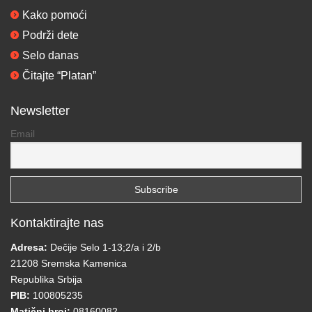
Kako pomoći
Podrži dete
Selo danas
Čitajte “Platan”
Newsletter
Email
Kontaktirajte nas
Adresa:
Dečije Selo 1-13;2/a i 2/b
21208 Sremska Kamenica
Republika Srbija
PIB:
100805235
Matični broj:
08160082