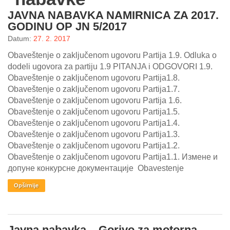
JAVNA NABAVKA NAMIRNICA ZA 2017.
Galerija
GODINU OP JN 5/2017
Datum:
27. 2. 2017
Projekti
Obaveštenje o zaključenom ugovoru Partija 1.9. Odluka o
Prijatelji
dodeli ugovora za partiju 1.9 PITANJA i ODGOVORI 1.9.
Obaveštenje o zaključenom ugovoru Partija1.8.
Kontakt
Obaveštenje o zaključenom ugovoru Partija1.7.
Obaveštenje o zaključenom ugovoru Partija 1.6.
Obaveštenje o zaključenom ugovoru Partija1.5.
Language
Obaveštenje o zaključenom ugovoru Partija1.4.
Obaveštenje o zaključenom ugovoru Partija1.3.
Obaveštenje o zaključenom ugovoru Partija1.2.
Obaveštenje o zaključenom ugovoru Partija1.1. Измене и
допуне конкурсне документације Obavestenje
Opširnije
Javna nabavka – Gorivo za motorna