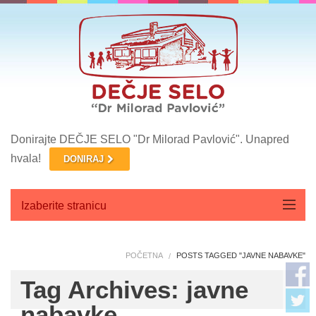
Donirajte DEČJE SELO "Dr Milorad Pavlović". Unapred
hvala!
DONIRAJ
Izaberite stranicu
Početna
POČETNA
POSTS TAGGED "JAVNE NABAVKE"
O nama
Tag Archives: javne
Aktuelnosti
nabavke