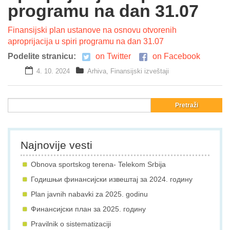
programu na dan 31.07
Galerija
Finansijski plan ustanove na osnovu otvorenih
Projekti
aproprijacija u spiri programu na dan 31.07
Podelite stranicu:
on Twitter
on Facebook
Prijatelji
4. 10. 2024
Arhiva
,
Finansijski izveštaji
Kontakt
Language
Najnovije vesti
Obnova sportskog terena- Telekom Srbija
Годишњи финансијски извештај за 2024. годину
Plan javnih nabavki za 2025. godinu
Финансијски план за 2025. годину
Pravilnik o sistematizaciji