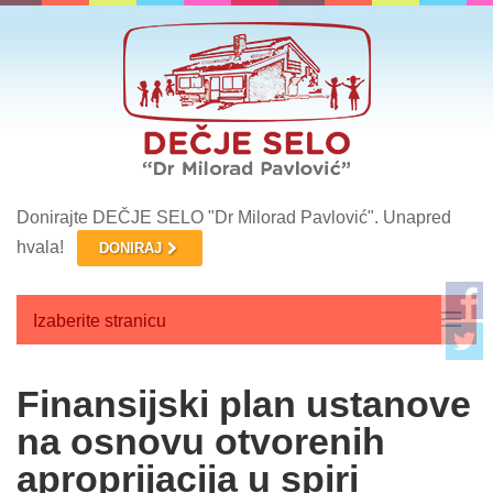
Donirajte DEČJE SELO "Dr Milorad Pavlović". Unapred
hvala!
DONIRAJ
Izaberite stranicu
Početna
Finansijski plan ustanove
O nama
na osnovu otvorenih
aproprijacija u spiri
Aktuelnosti