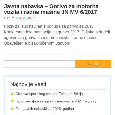
Javna nabavka – Gorivo za motorna
Galerija
vozila i radne mašine JN MV 6/2017
Datum:
20. 2. 2017
Projekti
Poziv za ispostavljanje ponude za gorivo za 2017
Prijatelji
Konkursna dokumentacija za gorivo 2017. Odluka o dodeli
ugovora za goriva za motorna vozila i radne mašine
Obaveštenje o zaključenom ugovoru
Kontakt
Language
Najnovije vesti
Obnova sportskog terena- Telekom Srbija
Годишњи финансијски извештај за 2024. годину
Plan javnih nabavki za 2025. godinu