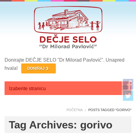
Donirajte DEČJE SELO "Dr Milorad Pavlović". Unapred
hvala!
DONIRAJ
Izaberite stranicu
Početna
POČETNA
POSTS TAGGED "GORIVO"
O nama
Tag Archives: gorivo
Aktuelnosti