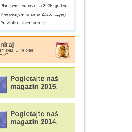
Plan javnih nabavki za 2025. godinu
Финансијски план за 2025. годину
Pravilnik o sistematizaciji
niraj
em selu "Dr Milorad
ović"
Pogletajte naš
magazin 2015.
Pogletajte naš
magazin 2014.