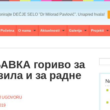
nirajte DEČJE SELO "Dr Milorad Pavlović". Unapred hvala!
Početna
O nama
Aktuelnosti
Galerija
Projekti
АВКА горивo за
зила и за радне
Na
M UGOVORU
019