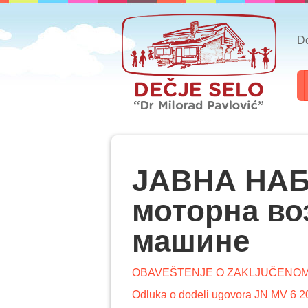
Do
ЈАВНА НАБ
моторна во
машине
OBAVEŠTENJE O ZAKLJUČENO
Odluka o dodeli ugovora JN MV 6 2