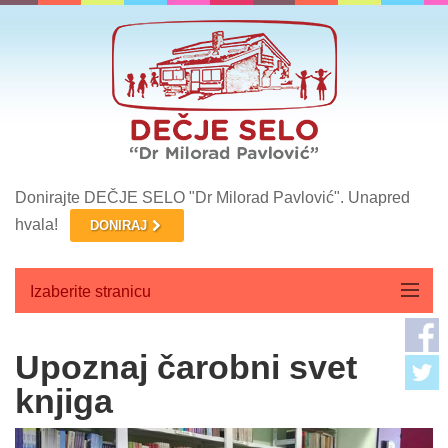
Donirajte DEČJE SELO "Dr Milorad Pavlović". Unapred
hvala!
DONIRAJ
Izaberite stranicu
Početna
Upoznaj čarobni svet
O nama
knjiga
Aktuelnosti