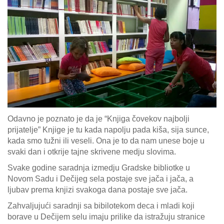
Galerija
Projekti
Prijatelji
Kontakt
Language
Odavno je poznato je da je “Knjiga čovekov najbolji
prijatelje” Knjige je tu kada napolju pada kiša, sija sunce,
kada smo tužni ili veseli. Ona je to da nam unese boje u
svaki dan i otkrije tajne skrivene medju slovima.
Svake godine saradnja izmedju Gradske bibliotke u
Novom Sadu i Dečijeg sela postaje sve jača i jača, a
ljubav prema knjizi svakoga dana postaje sve jača.
Zahvaljujući saradnji sa bibilotekom deca i mladi koji
borave u Dečijem selu imaju prilike da istražuju stranice