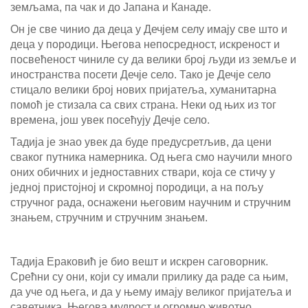
земљама, па чак и до Јапана и Канаде.
Он је све чинио да деца у Дечјем селу имају све што и
деца у породици. Његова непосредност, искреност и
посвећеност чиниле су да велики број људи из земље и
иностранства посети Дечје село. Тако је Дечје село
стицало велики број нових пријатеља, хуманитарна
помоћ је стизала са свих страна. Неки од њих из тог
времена, још увек посећују Дечје село.
Тадија је знао увек да буде предусретљив, да цени
сваког путника намерника. Од њега смо научили много
оних обичних и једноставних ствари, која се стичу у
једној пристојној и скромној породици, а на пољу
стручног рада, оснажени његовим научним и стручним
знањем, стручним и стручним знањем.
Тадија Ераковић је био вешт и искрен саговорник.
Срећни су они, који су имали прилику да раде са њим,
да уче од њега, и да у њему имају великог пријатеља и
саветника. Његова мудрост и огромно животно