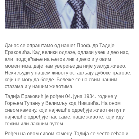
Данас се опраштамо од нашег Проф. др Тадије
Ераковића. Кад велики одлазе, одлази увек и део нас,
али подсјећање на његов лик и дело и у овим
моментима, даје нам уверење да није узалуд живео.
Неки људи у нашем животу остављају дубоке трагове,
који не могу да бледе. Бележе се на свим нашим
стазама и у нашим животима.
Тадија Ераковић је рођен 04. јуна 1934. године у
Горњем Тупану у Велимљу код Никшића. На оном
сивом камену, који најчешће одређује животни пут и
најчешће одређује нас саме, наше животе, који иду
тежим или лакшим путем
Рођен на овом сивом камену, Тадија се често сећао и