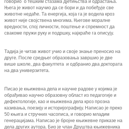
говорио о тешким стазама дјетињства и одрастања.
Њега је живот научио да се бори и да побеђује све
животне недаће. Та енергија, која га је водила кроз
живот није својствена многима. Његове моралне
вредности, спој личности, поштење и спремност да
свакоме пружи руку и подршку, најкраће га описују.
Тадија је читав живот учио и своје знање преносио на
друге. После средњег образовања завршио је две
више школе, два факултета и одбранио два доктората
на два универзитета.
Писао је књижевна дела и научне радове у којима је
обрађивао научно образовну област из педагогије и
дефектологије, као и књижевна дела кроз прозна
казивања, поезију и историјографију. Написао је преко
50 књига и стручних часописа, и говорио младим
генерацијама. Написао је бројне књижевне приказе на
дела других аутора. Био је члан Друштва књижевника