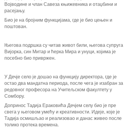
Војводине и члан Савеза књижевника и отаџбини и
расејању.
Био је на бројним функцијама, где је био цењен и
поштован.
Његова подршка су читав живот били, његова супруга
Вијорка, син Митар и ћерка Мира и унуци, којима је
посебно био привржен.
У Дечје село је дошао на функцију директора, где је
остао два мандатна периода, после чега је изабран за
редовног професора на Учитељском факултету у
Сомбору.
Допринос Тадија Ераковића Дечјем селу био је пре
свега у његовом умећу и креативности. Идеје, које је
Тадија осмишљао и реализовао и данас живео после
толико протека времена.