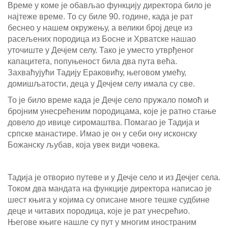
Време у коме је обављао функцију директора било је
најтеже време. То су биле 90. године, када је рат
беснео у нашем окружењу, а велики број деце из
расељених породица из Босне и Хрватске нашао
уточиште у Дечјем селу. Тако је уместо утврђеног
капацитета, попуњеност била два пута већа.
Захваћујући Тадију Ераковићу, његовом умећу,
домишљатости, деца у Дечјем селу имала су све.
То је било време када је Дечје село пружало помоћ и
бројним унесрећеним породицама, које је ратно стање
довело до ивице сиромаштва. Помагао је Тадија и
српске манастире. Имао је он у себи ону исконску
Божанску љубав, која увек види човека.
Тадија је отворио путеве и у Дечје село и из Дечјег села.
Током два мандата на функције директора написао је
шест књига у којима су описане многе тешке судбине
деце и читавих породица, које је рат унесрећио.
Његове књиге нашле су пут у многим иностраним