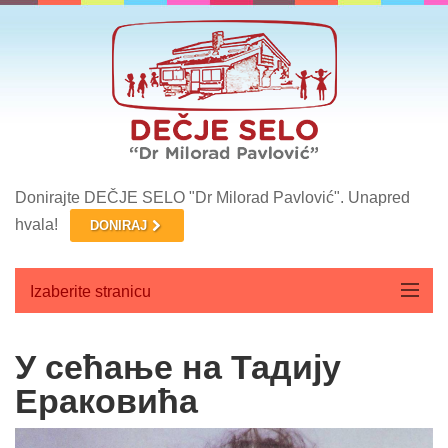
Donirajte DEČJE SELO "Dr Milorad Pavlović". Unapred
hvala!
DONIRAJ
Izaberite stranicu
Početna
У сећање на Тадију
O nama
Ераковића
Aktuelnosti