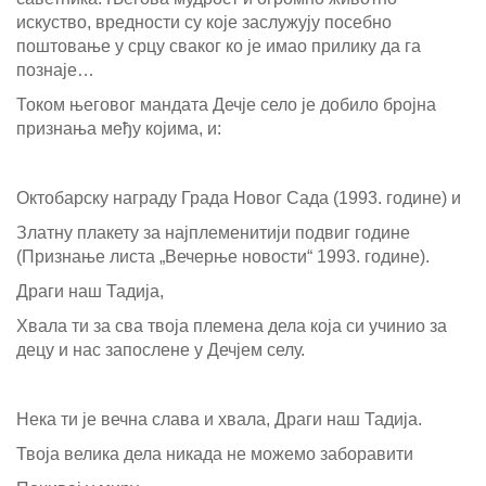
искуство, вредности су које заслужују посебно
поштовање у срцу сваког ко је имао прилику да га
познаје…
Током његовог мандата Дечје село је добило бројна
признања међу којима, и:
Октобарску награду Града Новог Сада (1993. године) и
Златну плакету за најплеменитији подвиг године
(Признање листа „Вечерње новости“ 1993. године).
Драги наш Тадија,
Хвала ти за сва твоја племена дела која си учинио за
децу и нас запослене у Дечјем селу.
Нека ти је вечна слава и хвала, Драги наш Тадија.
Твоја велика дела никада не можемо заборавити