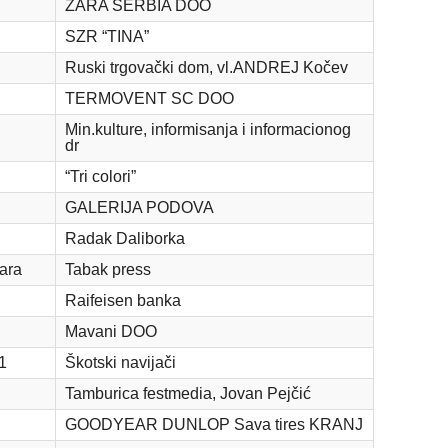
ZARA SERBIA DOO
SZR “TINA”
Ruski trgovački dom, vl.ANDREJ Kočev
TERMOVENT SC DOO
Min.kulture, informisanja i informacionog
dr
“Tri colori”
GALERIJA PODOVA
Radak Daliborka
ara
Tabak press
Raifeisen banka
Mavani DOO
1
Škotski navijači
Tamburica festmedia, Jovan Pejčić
GOODYEAR DUNLOP Sava tires KRANJ