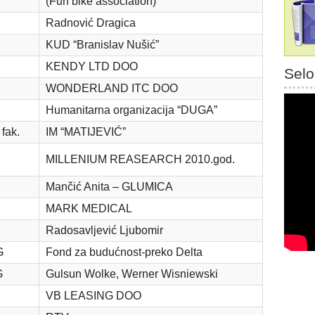
(Fun bike association)
Radnović Dragica
KUD “Branislav Nušić”
KENDY LTD DOO
Selo
WONDERLAND ITC DOO
Humanitarna organizacija “DUGA”
fak.
IM “MATIJEVIĆ”
MILLENIUM REASEARCH 2010.god.
Mančić Anita – GLUMICA
MARK MEDICAL
Radosavljević Ljubomir
G
Fond za budućnost-preko Delta
G
Gulsun Wolke, Werner Wisniewski
VB LEASING DOO