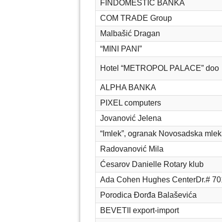
FINDOMESTIC BANKA
COM TRADE Group
Malbašić Dragan
“MINI PANI”
Hotel “METROPOL PALACE” doo
ALPHA BANKA
PIXEL computers
Jovanović Jelena
“Imlek”, ogranak Novosadska mlek
Radovanović Mila
Ćesarov Danielle Rotary klub
Ada Cohen Hughes CenterDr.# 70
Porodica Đorđa Balaševića
BEVETII export-import