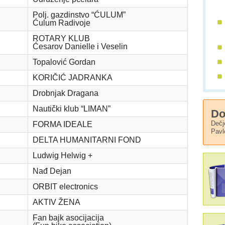
Polj. gazdinstvo “ĆULUM”
Ćulum Radivoje
ROTARY KLUB
Ćesarov Danielle i Veselin
Topalović Gordan
KORIČIĆ JADRANKA
Drobnjak Dragana
Nautički klub “LIMAN”
Do
Dečj
FORMA IDEALE
Pavl
DELTA HUMANITARNI FOND
Ludwig Helwig +
Nađ Dejan
ORBIT electronics
AKTIV ŽENA
Fan bajk asocijacija