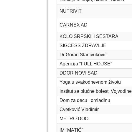
NUTRIVIT
CARNEX AD
KOLO SRPSKIH SESTARA
SIGCESS ZDRAVLJE
Dr Goran Stanivuković
Agencija “FULL HOUSE”
DDOR NOVI SAD
Yoga u svakodnevnom životu
Institut za plućne bolesti Vojvodine
Dom za decu i omladinu
Cvetković Vladimir
METRO DOO
IM “MATIĆ”