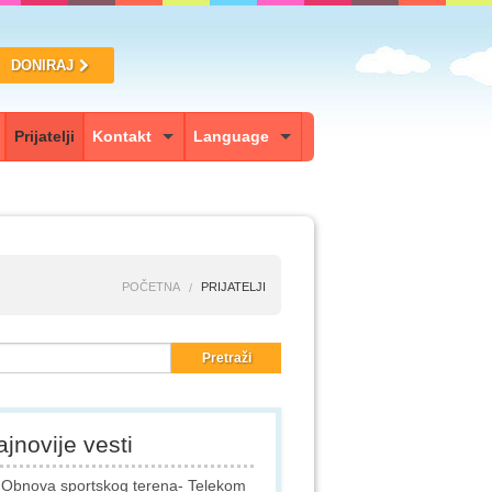
DONIRAJ
Prijatelji
Kontakt
Language
POČETNA
PRIJATELJI
jnovije vesti
Obnova sportskog terena- Telekom