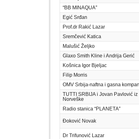
“BB MINAQUA”
Egić Srđan
Prof.dr Rakić Lazar
Sremčević Katica
Malušić Željko
Glaxo Smith Kline i Andrija Gerić
Košnica Igor Bjeljac
Filip Morris
OMV Srbija-naftna i gasna kompan
TUTTI SRBIJA i Jovan Pavlović iz
Norveške
Radio stanica “PLANETA”
Đoković Novak
Dr Trifunović Lazar