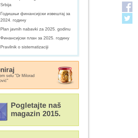
Srbija
Годишњи финансијски извештај за
2024. годину
Plan javnih nabavki za 2025. godinu
Финансијски план за 2025. годину
Pravilnik o sistematizaciji
niraj
em selu "Dr Milorad
ović"
Pogletajte naš
magazin 2015.