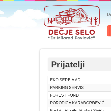
Do
Prijatelji
EKO SERBIA AD
PARKING SERVIS
FOREST FOND
PORODICA KARAĐORĐEVIĆ
Bastaja Mihajlo, Marko i Siniša