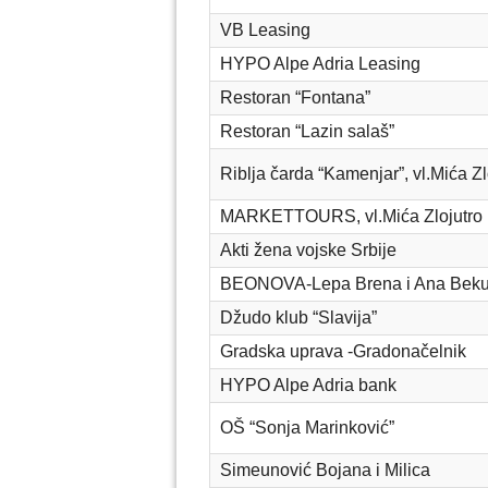
VB Leasing
HYPO Alpe Adria Leasing
Restoran “Fontana”
Restoran “Lazin salaš”
Riblja čarda “Kamenjar”, vl.Mića Zl
MARKETTOURS, vl.Mića Zlojutro
Akti žena vojske Srbije
BEONOVA-Lepa Brena i Ana Beku
Džudo klub “Slavija”
Gradska uprava -Gradonačelnik
HYPO Alpe Adria bank
OŠ “Sonja Marinković”
Simeunović Bojana i Milica