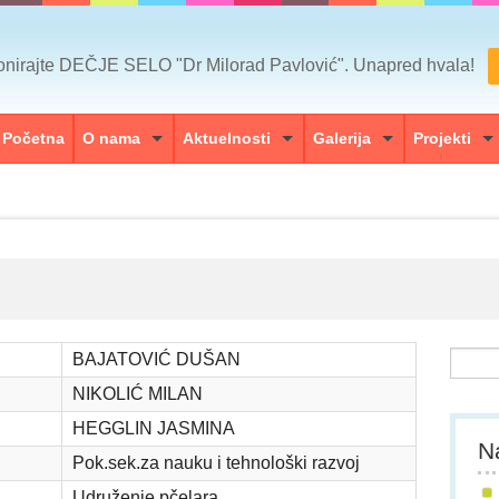
nirajte DEČJE SELO "Dr Milorad Pavlović". Unapred hvala!
Početna
O nama
Aktuelnosti
Galerija
Projekti
BAJATOVIĆ DUŠAN
NIKOLIĆ MILAN
HEGGLIN JASMINA
Na
Pok.sek.za nauku i tehnološki razvoj
Udruženje pčelara