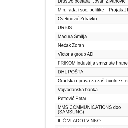
Društvo pčelara “Jovan Živanović”
Min. rada i soc. politike – Projakat
Cvetinović Zdravko
URBIS
Macura Smilja
Nećak Zoran
Victoria group AD
FRIKOM Industrija smrznute hrane
DHL POŠTA
Gradska uprava za zaš.životne sre
Vojvođanska banka
Petrović Petar
MMS COMMUNICATIONS doo
(SAMSUNG)
ILIĆ VLADO I VINKO