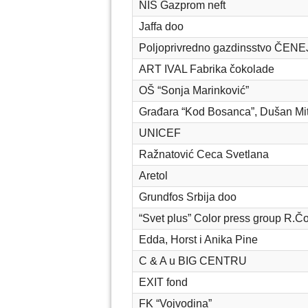
NIS Gazprom neft
Jaffa doo
Poljoprivredno gazdinsstvo ČENE
ART IVAL Fabrika čokolade
OŠ “Sonja Marinković”
Građara “Kod Bosanca”, Dušan Mit
UNICEF
Ražnatović Ceca Svetlana
Aretol
Grundfos Srbija doo
“Svet plus” Color press group R.Č
Edda, Horst i Anika Pine
C & A u BIG CENTRU
EXIT fond
FK “Vojvodina”