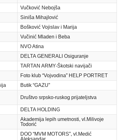
Vučković Nebojša
Siniša Mihajlović
Bošković Vojislav i Marija
Vučinić Mladen i Beba
NVO Atina
DELTA GENERALI Osiguranje
TARTAN ARMY-Škotski navijači
Foto klub “Vojvodina” HELP PORTRET
ija
Butik “GAZU”
Društvo srpsko-ruskog prijateljstva
DELTA HOLDING
Akademija lepih umetnosti, vl.Milivoje
Todorić
DOO “MVM MOTORS”, vl.Medić
Aleksandar