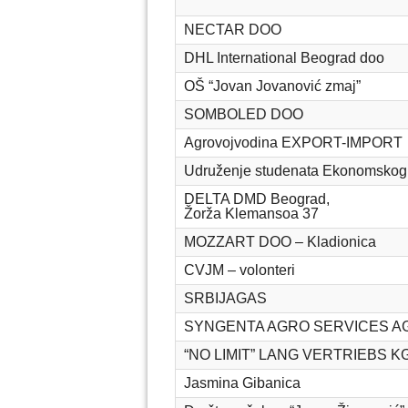
NECTAR DOO
DHL International Beograd doo
OŠ “Jovan Jovanović zmaj”
SOMBOLED DOO
Agrovojvodina EXPORT-IMPORT
Udruženje studenata Ekonomskog 
DELTA DMD Beograd,
Žorža Klemansoa 37
MOZZART DOO – Kladionica
CVJM – volonteri
SRBIJAGAS
SYNGENTA AGRO SERVICES A
“NO LIMIT” LANG VERTRIEBS K
Jasmina Gibanica