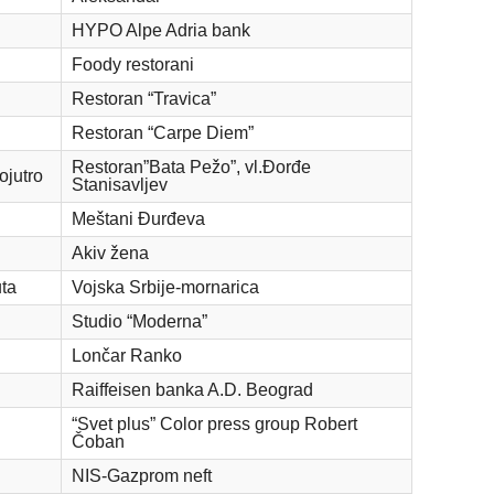
HYPO Alpe Adria bank
Foody restorani
Restoran “Travica”
Restoran “Carpe Diem”
Restoran”Bata Pežo”, vl.Đorđe
ojutro
Stanisavljev
Meštani Đurđeva
Akiv žena
ta
Vojska Srbije-mornarica
Studio “Moderna”
Lončar Ranko
Raiffeisen banka A.D. Beograd
“Svet plus” Color press group Robert
Čoban
NIS-Gazprom neft