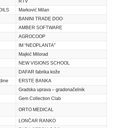
RTV
 DILS
Marković Milan
BANINI TRADE DOO
AMBER SOFTWARE
AGROCOOP
IM “NEOPLANTA”
Majkić Milorad
NEW VISIONS SCHOOL
DAFAR fabrika kože
dine
ERSTE BANKA
Gradska uprava – gradonačelnik
Gem Collection Clab
ORTO MEDICAL
LONČAR RANKO