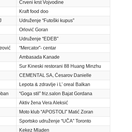
Crveni krst Vojvodine
Kraft food doo
J
Udruženje “Futoški kupus”
Orlović Goran
Udruženje “EDEB”
rović
“Mercator”- centar
Ambasada Kanade
Sur Kineski restorani 88 Huang Minzhu
CEMENTAL SA, Ćesarov Danielle
Lepota & zdravlje i L’ oreal Balkan
oban
“Goga stil” friz.salon Bajat Gordana
Aktiv žena Vera Aleksić
Moto klub “APOSTOLI” Matić Zoran
Sportsko udruženje “UČA” Toronto
Kekez Mladen