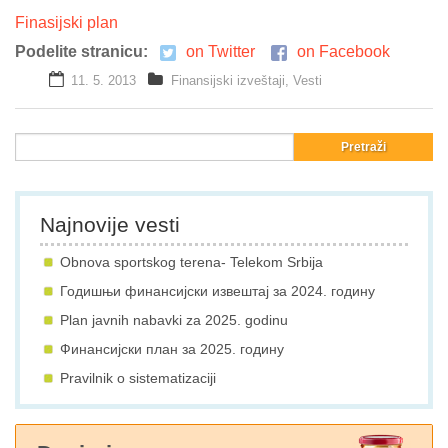
Finasijski plan
Galerija
Podelite stranicu:
on Twitter
on Facebook
Projekti
11. 5. 2013
Finansijski izveštaji
,
Vesti
Prijatelji
Kontakt
Language
Najnovije vesti
Obnova sportskog terena- Telekom Srbija
Годишњи финансијски извештај за 2024. годину
Plan javnih nabavki za 2025. godinu
Финансијски план за 2025. годину
Pravilnik o sistematizaciji