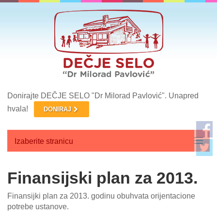
Donirajte DEČJE SELO "Dr Milorad Pavlović". Unapred
hvala!
DONIRAJ
Izaberite stranicu
Početna
Finansijski plan za 2013.
O nama
Finansijki plan za 2013. godinu obuhvata orijentacione
potrebe ustanove.
Aktuelnosti