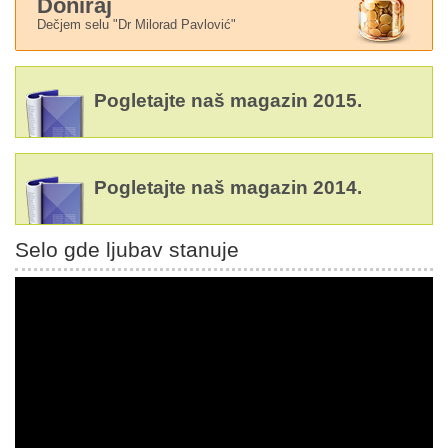
Doniraj
Dečjem selu "Dr Milorad Pavlović"
Pogletajte naš magazin 2015.
Pogletajte naš magazin 2014.
Selo gde ljubav stanuje