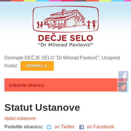
Donirajte DEČJE SELO "Dr Milorad Pavlović". Unapred
hvala!
DONIRAJ
Izaberite stranicu
Početna
Statut Ustanove
O nama
statut ustanove
Aktuelnosti
Podelite stranicu:
on Twitter
on Facebook