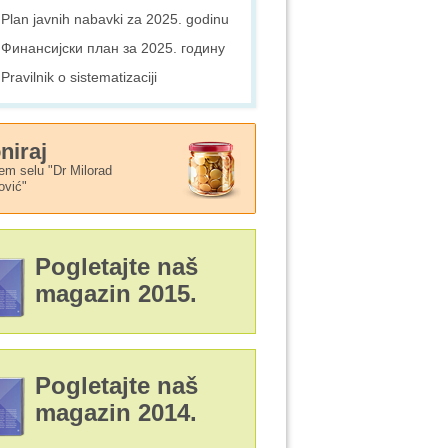
Plan javnih nabavki za 2025. godinu
Финансијски план за 2025. годину
Pravilnik o sistematizaciji
niraj
em selu "Dr Milorad
ović"
Pogletajte naš
magazin 2015.
Pogletajte naš
magazin 2014.