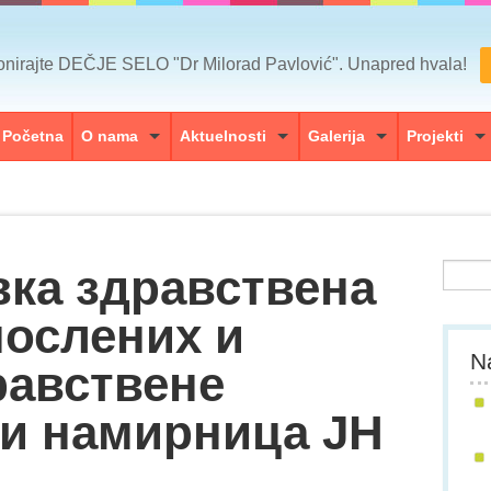
nirajte DEČJE SELO "Dr Milorad Pavlović". Unapred hvala!
Početna
O nama
Aktuelnosti
Galerija
Projekti
вка здравствена
послених и
Na
равствене
и намирница ЈН