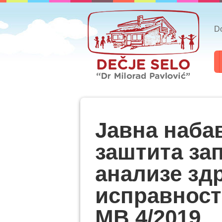
Do
Јавна наба
заштита за
анализе зд
исправност
МВ 4/2019