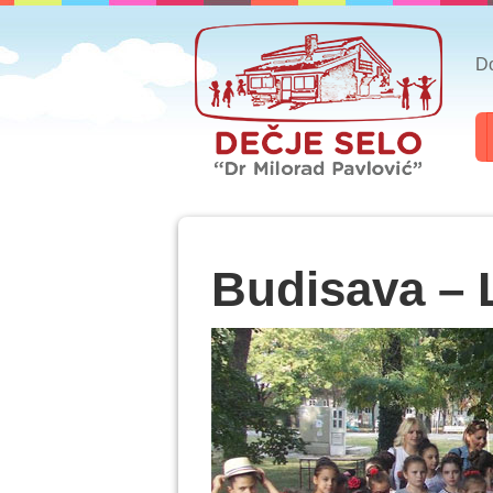
Do
Budisava – 