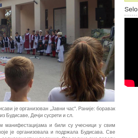
Selo
исави је организован „Јавни час“. Раније: боравак
из Будисаве, Дечји сусрети и сл.
м манифестацијама и били су учесници у свим
које је организовала и подржала Будисава. Све