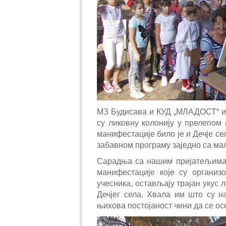
МЗ Будисава и КУД „МЛАДОСТ“ из
су ликовну колонију у прелепом
манифестације било је и Дечје сел
забавном програму заједно са ма
Сарадња са нашим пријатељима с
манифестације које су организ
учесника, остављају трајан укус л
Дечјег села. Хвала им што су н
њихова постојаност чини да се 