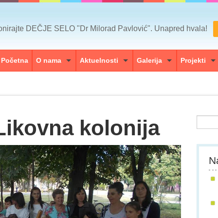
nirajte DEČJE SELO "Dr Milorad Pavlović". Unapred hvala!
Početna
O nama
Aktuelnosti
Galerija
Projekti
Likovna kolonija
Na