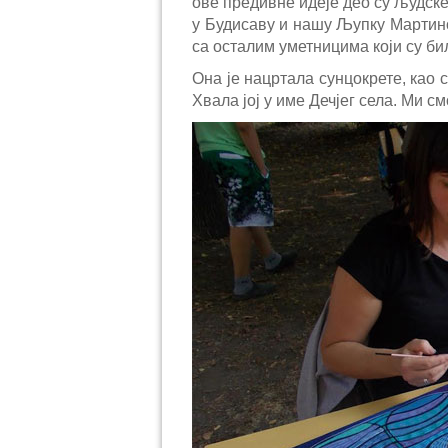
ове предивне идеје део су људск
у Будисаву и нашу Љупку Мартинов
са осталим уметницима који су би
Она је нацртала сунцокрете, као 
Хвала јој у име Дечјег села. Ми 