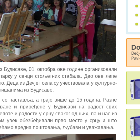
Do
Dečj
Pavl
 Будисаве, 01. октобра ове године организовали
 парку у сенци стољетних стабала. Део ове лепе
о. Деца из Дечјег села су учествовала у културно-
лишанима из Будисаве.
е наставља, а траје више до 15 година. Разне
оване и приређене у Будисави на радост свих
епоте и радости у срцу сваког од њих, па и нас из
ам увек обезбеђивали прво место у срцу и што
осећамо вредна поштовања, љубави и уважавања.