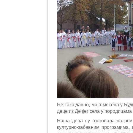
Не тако давно, маја месеца у Буд
деце из Дечјег села у породицама 
Наша деца су гостовала на ови
културно-забавним програмима, 