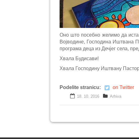
Оно што посебно желимо да иста
Војводине, Господина Иштвана Па
програма деца из Дечјег села, п
Хвала Будисави!
Хвала Господину Иштвану Пастор
Podelite stranicu:
on Twitter
18. 10. 2016
Arhiva