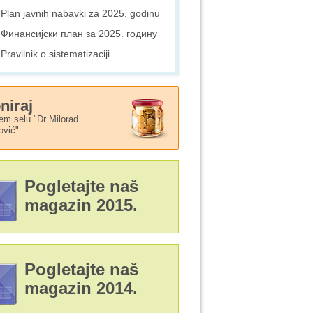
Plan javnih nabavki za 2025. godinu
Финансијски план за 2025. годину
Pravilnik o sistematizaciji
niraj
em selu "Dr Milorad
ović"
Pogletajte naš
magazin 2015.
Pogletajte naš
magazin 2014.