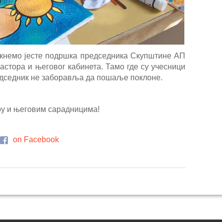
кнемо јесте подршка председника Скупштине АП
стора и његовог кабинета. Тамо где су учесници
редседник не заборавља да пошаље поклоне.
у и његовим сарадницима!
on Facebook