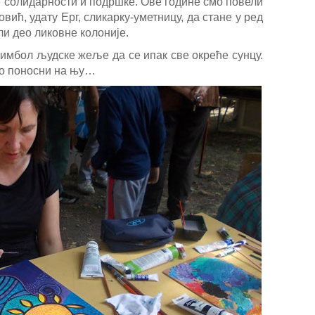
е солидарности и подршке. Ове године смо повели
ић, удату Ерг, сликарку-уметницу, да стане у ред
ли део ликовне колоније.
симбол људске жеље да се ипак све окреће сунцу.
смо поносни на њу…