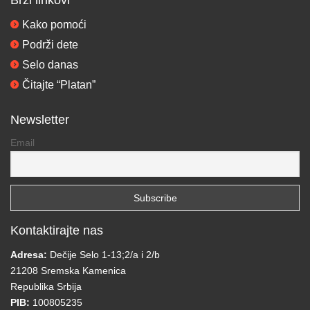
Kako pomoći
Podrži dete
Selo danas
Čitajte “Platan”
Newsletter
Email
Kontaktirajte nas
Adresa:
Dečije Selo 1-13;2/a i 2/b
21208 Sremska Kamenica
Republika Srbija
PIB:
100805235