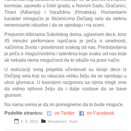
komisije, uporedo u četiri grada, u Novom Sadu, Gračanici,
Tirani (Albanija) i Varaždinu (Hrvatska). Humanitarni
karakter omogućio je štićenicima Dečijeg sela da steknu
neverovanto iskustvo i da se oprobaju i na sceni.
Prepunim tribinama Sokolskog doma, uglavnom dece, kroz
45 minutni performans ispričana je priča o umetnosti,
načinima života i posebnosti svakog od nas. Predstavljena
je priča o mogućnostima i talentima koje svako od nas krije
ali nekada nema mogućnost da to iskaže na pravi način.
U realizaciji ovog projekta učestovali su dvoje dece iz
Dečijeg sela koji su iskazala veliku želju da se oprobaju u
ulozi glumaca. U kasnijem razgovoru sa njima mogli smo
da vidmo njihovo želju da i dalje nastave da se bave
glumom.
Na nama svima je da im pomognemo da to bude moguće.
Podelite stranicu:
on Twitter
on Facebook
8. 9. 2014
Aktuelnosti
,
Vesti