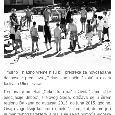
Galerija
Projekti
Prijatelji
Kontakt
Language
Tmurno i hladno vreme nisu bili prepreka za novosađane
da posete predstavu „Cirkus kao način života“ u okviru
festivala Ulični svirači.
Regionalni projekat „Cirkus kao način života“ Umetničke
asocijacije „Inbox“ iz Novog Sada, održava se u širem
regionu Balkana od avgusta 2013. do juna 2015. godine.
Ovaj dvogodišnji kulturni i umetnički projekat, delom je i
humanitarnog karaktera, a realizuje se uz pomoć Evropske