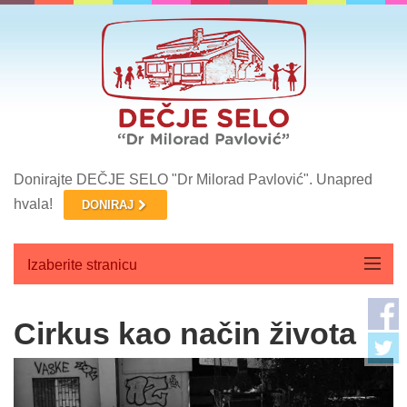
Donirajte DEČJE SELO "Dr Milorad Pavlović". Unapred
hvala!
DONIRAJ
Izaberite stranicu
Početna
Cirkus kao način života
O nama
Aktuelnosti