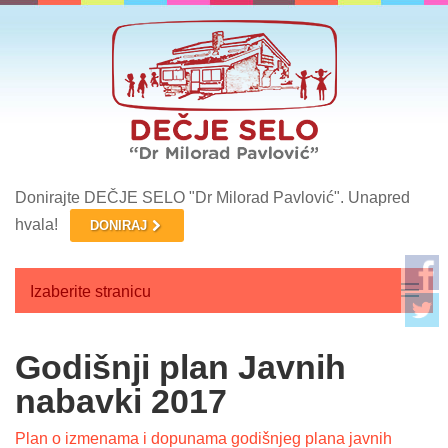
Donirajte DEČJE SELO "Dr Milorad Pavlović". Unapred
hvala!
DONIRAJ
Izaberite stranicu
Početna
Godišnji plan Javnih
O nama
nabavki 2017
Aktuelnosti
Plan o izmenama i dopunama godišnjeg plana javnih