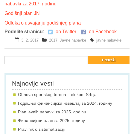
nabavki za 2017. godinu
Galerija
Godišnji plan JN
Odluka o usvajanju godišnjeg plana
Projekti
Podelite stranicu:
on Twitter
on Facebook
Prijatelji
3. 2. 2017
2017
,
Javne nabavke
javne nabavke
Kontakt
Language
Najnovije vesti
Obnova sportskog terena- Telekom Srbija
Годишњи финансијски извештај за 2024. годину
Plan javnih nabavki za 2025. godinu
Финансијски план за 2025. годину
Pravilnik o sistematizaciji