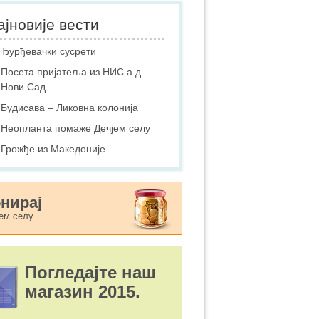
ајновије вести
Ђурђевачки сусрети
Посета пријатеља из НИС а.д.
Нови Сад
Будисава – Ликовна колонија
Неопланта помаже Дечјем селу
Грожђе из Македоније
нирај
ем селу
Погледајте наш
магазин 2015.