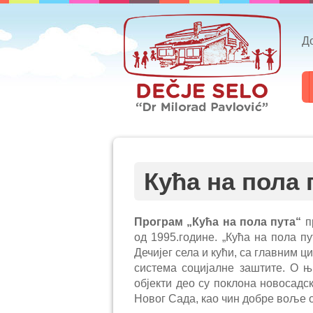
Д
Кућа на пола 
Програм „Кућа на пола пута“
пр
од 1995.године. „Кућа на пола пу
Дечијег села и кући, са главни
система социјалне заштите. О њ
објекти део су поклона новосадск
Новог Сада, као чин добре воље 