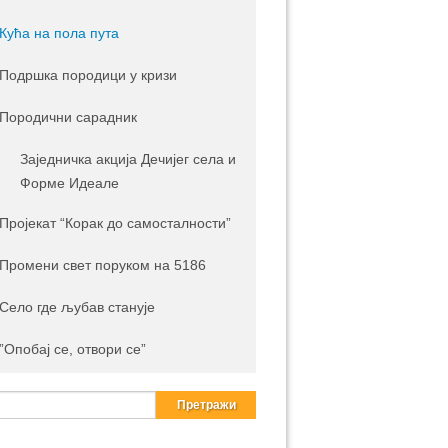
Кућа на пола пута
Подршка породици у кризи
Породични сарадник
Заједничка акција Дечијег села и
Форме Идеале
Пројекат “Корак до самосталности”
Промени свет поруком на 5186
Село где љубав станује
”Опобај се, отвори се”