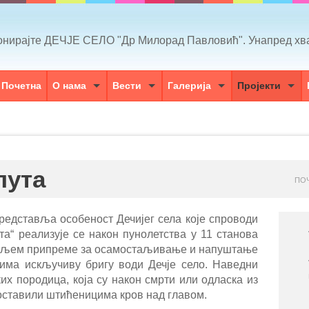
онирајте ДЕЧЈЕ СЕЛО "Др Милорад Павловић". Унапред х
Почетна
О нама
Вести
Галерија
Пројекти
пута
ПО
едставља особеност Дечијег села које спроводи
та“ реализује се након пунолетства у 11 станова
м циљем припреме за осамостаљивање и напуштање
има искључиву бригу води Дечје село. Наведни
их породица, која су након смрти или одласка из
оставили штићеницима кров над главом.