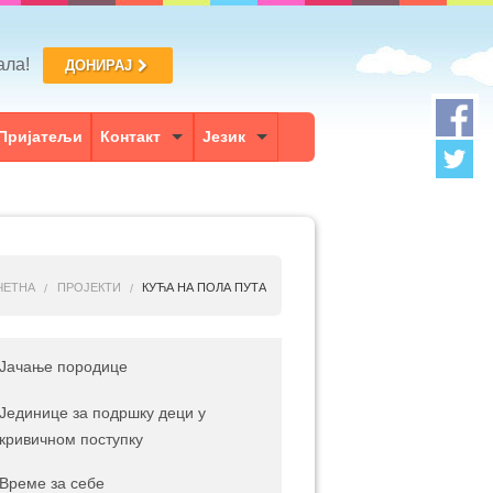
вала!
ДОНИРАЈ
Пријатељи
Контакт
Језик
ЧЕТНА
ПРОЈЕКТИ
КУЋА НА ПОЛА ПУТА
Јачање породице
Јединице за подршку деци у
кривичном поступку
Време за себе