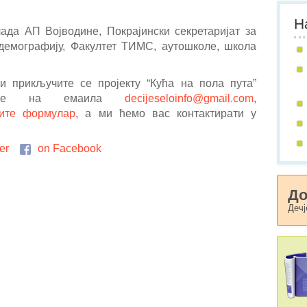
Н
ада АП Војводине, Покрајински секретаријат за
 демографију, Факултет ТИМС, аутошколе, школа
 прикључите се пројекту “Кућа на пола пута”
рајте на емаила
decijeseloinfo@gmail.com
,
ните формулар
, а ми ћемо вас контактирати у
er
on Facebook
До
Дечј