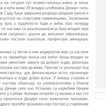
ња на сигуран пут осамостаљења извео је више
а и кући живи 28 младих штићеника Дечијег села,
вом Саду, ђаци завршних разреда средњих школа и
 резултате на спортским такмичењима. Залагањем
ј број у будућности буде и већи. Као потврду
 се настави са реализациојом је број младих који
екли сигурност, дошли до жељеног образовања,
талог постали психолози, професори, менаџери,
веома су битне и оне индиректне које су настале
о се примећује жеља све већег броја младих за
ама умногоме зависи од добрих људи, донатора
програм настави да живи. Прогам се реализује под
нистарства, док финансирање истог, организује
натора и људи добре воље. У оквиру станова и
ју наставу обављају на универзитетима у Новом
ју Дечије село као Установу са највећим бројем
тите у Србији. Њихове потребе су велике а као сто
ју пријатељи Децијег села: комуналне трошкове,
друге пратеће трошкове који постоје у стамбеним