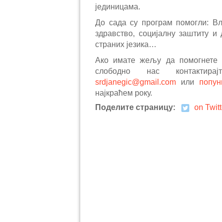
јединицама.
До сада су програм помогли: Вл
здравство, социјалну заштиту и
страних језика…
Ако имате жељу да помогнете и
слободно нас контакти
srdjanegic@gmail.com
или
попу
најкраћем року.
Поделите страницу:
on Twitt