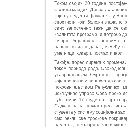
Током својих 20 година постоја
стотина младих. Данас у становим
који су студенти факултета у Но
спортисти који бележи значајне
свих запослених тежи да се ова
квалитата програма, и потребе да
су кроз боравак у становима ст
нашли посао и данас, између ос
уметници, кувари, посластичари.
Такође, поред директих промена, 
током периода рада. Свакодневн
усавршавањем. Одрживост прогр
који препознају вашност да овај 
покровитељством Републичког ми
искључиво управа Села преко до
кући живи 17 студента који сво
Саду, и на тај начин представља
студента у систему социјалне зас
смо рекли све троскове покрива
намештај, школарине као и многе 